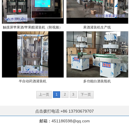
触摸屏苹果酒/苹果醋灌装机（附视频）
果酒灌装机生产线
半自动药酒灌装机
多功能白酒装瓶机
上一页
1
2
3
下一页
点击拨打电话:+86 13793679707
邮箱：
451186598@qq.com