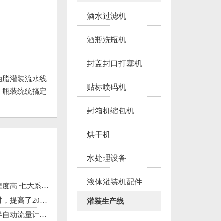
酒水过滤机
酒瓶洗瓶机
封盖封口打塞机
油脂灌装流水线
贴标喷码机
 瓶装统统搞定
封箱机缩包机
烘干机
水处理设备
液体灌装机配件
 七大系统介绍
35%的灌装速度
灌装生产线
计式油类灌装机