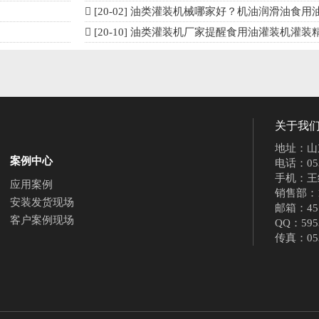
[20-02]
油类灌装机械哪家好？机油润滑油食用
[20-10]
油类灌装机厂家提醒食用油灌装机灌装精度不准可能与
关于我
地址：山
案例中心
电话：0536
手机：王经理
应用案例
销售部：150
安装发货现场
邮箱：451
客户案例现场
QQ：595
传真：053