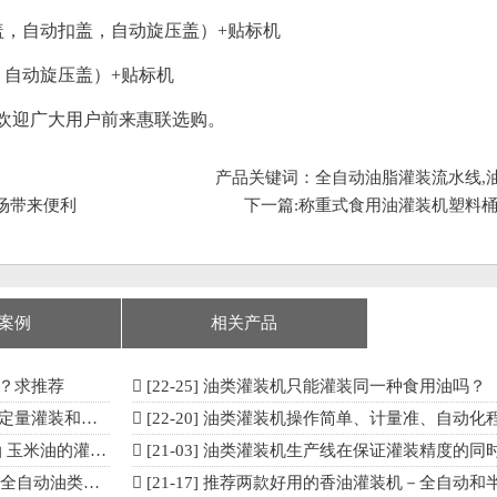
盖，自动扣盖，自动旋压盖）+贴标机
，自动旋压盖）+贴标机
迎广大用户前来惠联选购。
产品关键词：全自动油脂灌装流水线,
场带来便利
下一篇:
称重式食用油灌装机塑料桶
案例
相关产品
？求推荐
[22-25]
油类灌装机只能灌装同一种食用油吗？
量灌装和封盖
[22-20]
油类灌装机操作简单、计量准、自动化程度高
灌装节省人工成本
[21-03]
油类灌装机生产线在保证灌装精度的同时，提高了20%-
自动油类灌装机
[21-17]
推荐两款好用的香油灌装机－全自动和半自动流量