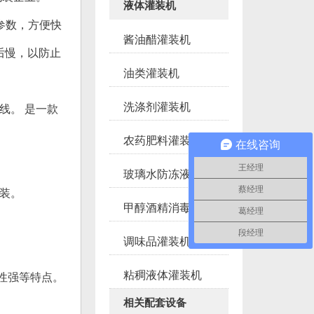
液体灌装机
参数，方便快
酱油醋灌装机
后慢，以防止
油类灌装机
洗涤剂灌装机
线。 是一款
农药肥料灌装机
在线咨询
王经理
玻璃水防冻液灌装机
蔡经理
装。
甲醇酒精消毒液灌装
葛经理
段经理
调味品灌装机
粘稠液体灌装机
性强等特点。
相关配套设备