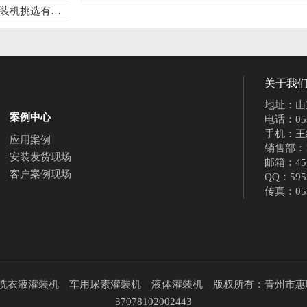
机挑选有讲究
关于我
地址：山
案例中心
电话：0536
手机：王经理
应用案例
销售部：150
安装发货现场
邮箱：451
客户案例现场
QQ：595
传真：053
洗衣液灌装机 车用尿素灌装机 液体灌装机 版权所有：青州市
37078102002443