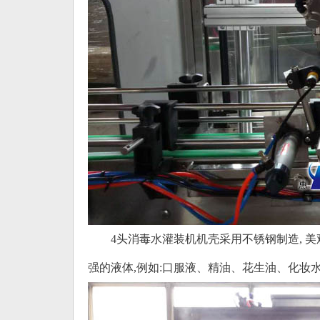
4头消毒水灌装机
机壳采用不锈钢制造, 
强的液体,例如:口服液、精油、花生油、化妆