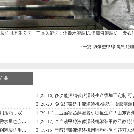
灌装机械有限公司
产品关键词：消毒水灌装机,消毒液灌装机 发布时间：
下一篇:
防爆型甲醇 尾气处理
产品
[22-16]
多功能酒精碘伏灌装生产线加工定制 可以灌装酒精碘伏、过
[20-20]
免洗消毒洗手液灌装机-免洗手凝胶灌装机生
水等各种消毒剂
[20-11]
工业酒精乙醇灌装机哪里生产？山东青州惠联灌装机
求量也会变大
[20-17]
全自动甲醇液体灌装机灌装甲醇乙醇醇
产厂家哪里有？
[19-16]
甲醇消毒液灌装机用哪种型号？还可以